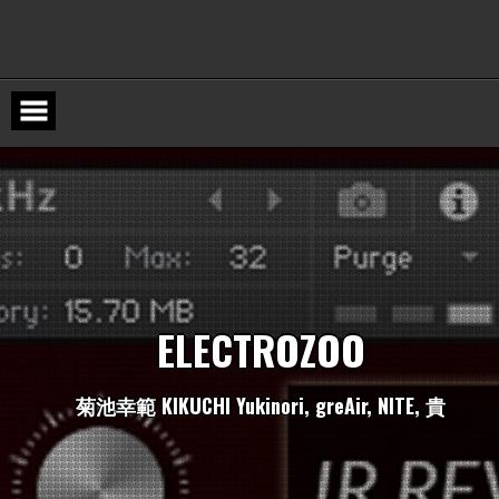
Skip
to
content
E
L
E
C
T
R
O
Z
O
O
菊
池
幸
範
K
I
K
U
C
H
I
Y
u
k
i
n
o
r
i
,
g
r
e
A
i
r
,
N
I
T
E
,
貴