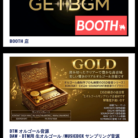
BOOTH 店
DTM オルゴール音源
DAW・DTM用 生オルゴール /MUSICBOX サンプリング音源