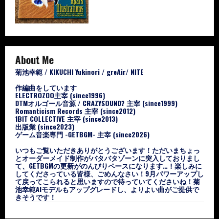
About Me
菊池幸範 / KIKUCHI Yukinori / greAir/ NITE
作編曲をしています
ELECTROZOO主宰 (since1996)
DTMオルゴール音源 / CRAZYSOUND? 主宰 (since1999)
Romanticism Records 主宰 (since2012)
1BIT COLLECTIVE 主宰 (since2013)
出版業 (since2023)
ゲーム音楽専門 -GETBGM- 主宰 (since2026)
いつもご覧いただきありがとうございます！ただいまちょっ
とオーダーメイド制作がバタバタゾーンに突入しておりまし
て、GETBGMの更新がのんびりペースになります…！楽しみに
してくださっている皆様、ごめんなさい！9月パワーアップし
て戻ってこられると思いますので待っていてくださいね！菊
池幸範AIモデルもアップグレードし、よりよい曲がご提供で
きそうです！