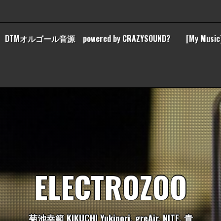
DTMオルゴール音源 powered by CRAZYSOUND?
[My Music
E
L
E
C
T
R
O
Z
O
O
菊
池
幸
範
K
I
K
U
C
H
I
Y
u
k
i
n
o
r
i
,
g
r
e
A
i
r
,
N
I
T
E
,
貴