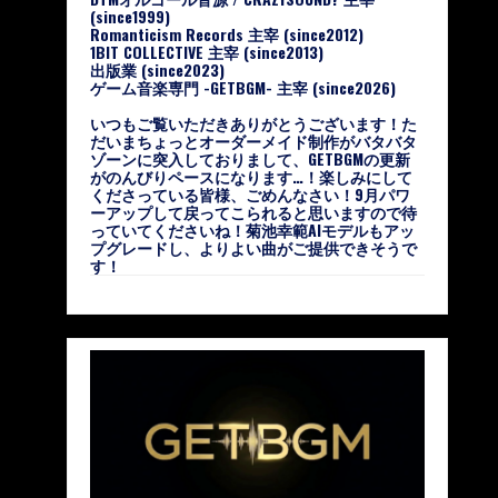
(since1999)
Romanticism Records 主宰 (since2012)
1BIT COLLECTIVE 主宰 (since2013)
出版業 (since2023)
ゲーム音楽専門 -GETBGM- 主宰 (since2026)
いつもご覧いただきありがとうございます！た
だいまちょっとオーダーメイド制作がバタバタ
ゾーンに突入しておりまして、GETBGMの更新
がのんびりペースになります…！楽しみにして
くださっている皆様、ごめんなさい！9月パワ
ーアップして戻ってこられると思いますので待
っていてくださいね！菊池幸範AIモデルもアッ
プグレードし、よりよい曲がご提供できそうで
す！