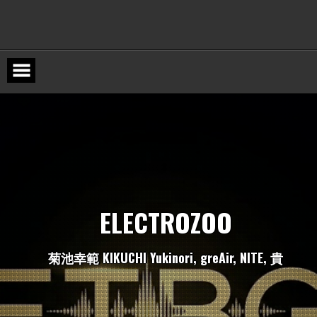
Skip
to
content
E
L
E
C
T
R
O
Z
O
O
菊
池
幸
範
K
I
K
U
C
H
I
Y
u
k
i
n
o
r
i
,
g
r
e
A
i
r
,
N
I
T
E
,
貴