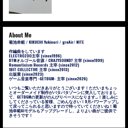
About Me
菊池幸範 / KIKUCHI Yukinori / greAir/ NITE
作編曲をしています
ELECTROZOO主宰 (since1996)
DTMオルゴール音源 / CRAZYSOUND? 主宰 (since1999)
Romanticism Records 主宰 (since2012)
1BIT COLLECTIVE 主宰 (since2013)
出版業 (since2023)
ゲーム音楽専門 -GETBGM- 主宰 (since2026)
いつもご覧いただきありがとうございます！ただいまちょっ
とオーダーメイド制作がバタバタゾーンに突入しておりまし
て、GETBGMの更新がのんびりペースになります…！楽しみに
してくださっている皆様、ごめんなさい！9月パワーアップし
て戻ってこられると思いますので待っていてくださいね！菊
池幸範AIモデルもアップグレードし、よりよい曲がご提供で
きそうです！