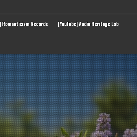
] Romanticism Records
[YouTube] Audio Heritage Lab