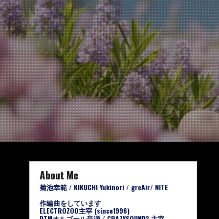
About Me
菊池幸範 / KIKUCHI Yukinori / greAir/ NITE
作編曲をしています
ELECTROZOO主宰 (since1996)
DTMオルゴール音源 / CRAZYSOUND? 主宰