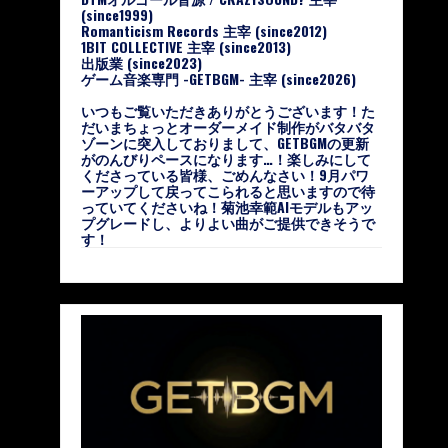
(since1999)
Romanticism Records 主宰 (since2012)
1BIT COLLECTIVE 主宰 (since2013)
出版業 (since2023)
ゲーム音楽専門 -GETBGM- 主宰 (since2026)
いつもご覧いただきありがとうございます！た
だいまちょっとオーダーメイド制作がバタバタ
ゾーンに突入しておりまして、GETBGMの更新
がのんびりペースになります…！楽しみにして
くださっている皆様、ごめんなさい！9月パワ
ーアップして戻ってこられると思いますので待
っていてくださいね！菊池幸範AIモデルもアッ
プグレードし、よりよい曲がご提供できそうで
す！