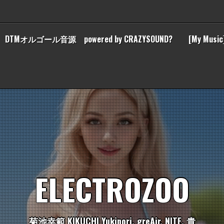
DTMオルゴール音源 powered by CRAZYSOUND?
[My Music
E
L
E
C
T
R
O
Z
O
O
菊
池
幸
範
K
I
K
U
C
H
I
Y
u
k
i
n
o
r
i
,
g
r
e
A
i
r
,
N
I
T
E
,
貴