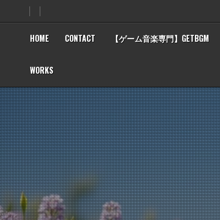
Skip
to
content
HOME
CONTACT
【ゲーム音楽専門】GETBGM
WORKS