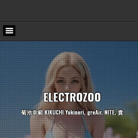
Skip
to
content
E
L
E
C
T
R
O
Z
O
O
菊
池
幸
範
K
I
K
U
C
H
I
Y
u
k
i
n
o
r
i
,
g
r
e
A
i
r
,
N
I
T
E
,
貴