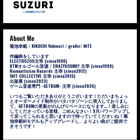
About Me
菊池幸範 / KIKUCHI Yukinori / greAir/ NITE
作編曲をしています
ELECTROZOO主宰 (since1996)
DTMオルゴール音源 / CRAZYSOUND? 主宰 (since1999)
Romanticism Records 主宰 (since2012)
1BIT COLLECTIVE 主宰 (since2013)
出版業 (since2023)
ゲーム音楽専門 -GETBGM- 主宰 (since2026)
いつもご覧いただきありがとうございます！ただいまちょっ
とオーダーメイド制作がバタバタゾーンに突入しておりまし
て、GETBGMの更新がのんびりペースになります…！楽しみに
してくださっている皆様、ごめんなさい！9月パワーアップし
て戻ってこられると思いますので待っていてくださいね！菊
池幸範AIモデルもアップグレードし、よりよい曲がご提供で
きそうです！