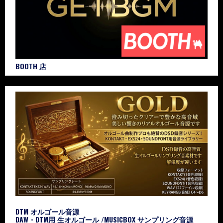
BOOTH 店
DTM オルゴール音源
DAW・DTM用 生オルゴール /MUSICBOX サンプリング音源