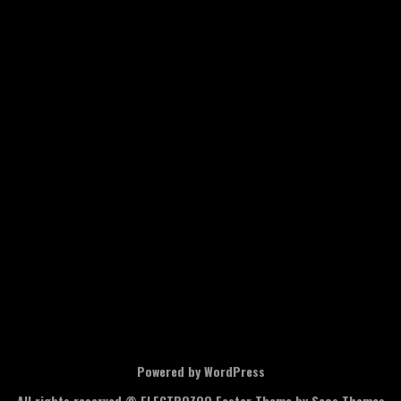
Powered by WordPress
All rights reserved © ELECTROZOO
Faster Theme by Seos Themes