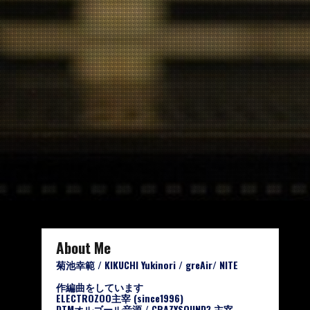
About Me
菊池幸範 / KIKUCHI Yukinori / greAir/ NITE
作編曲をしています
ELECTROZOO主宰 (since1996)
DTMオルゴール音源 / CRAZYSOUND? 主宰