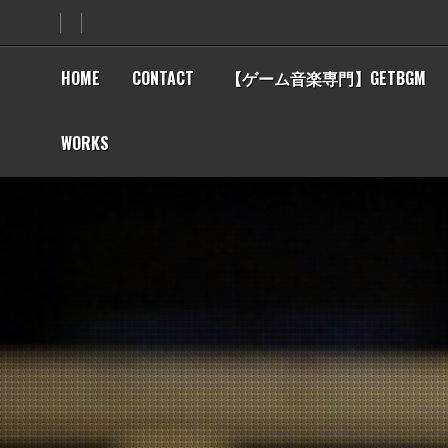
Skip
to
content
HOME
CONTACT
【ゲーム音楽専門】GETBGM
WORKS