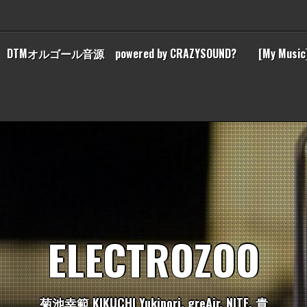
DTMオルゴール音源 powered by CRAZYSOUND?
[My Music
E
L
E
C
T
R
O
Z
O
O
菊
池
幸
範
K
I
K
U
C
H
I
Y
u
k
i
n
o
r
i
,
g
r
e
A
i
r
,
N
I
T
E
,
貴