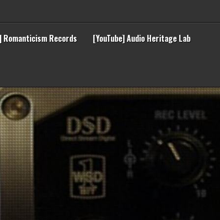
] Romanticism Records
[YouTube] Audio Heritage Lab