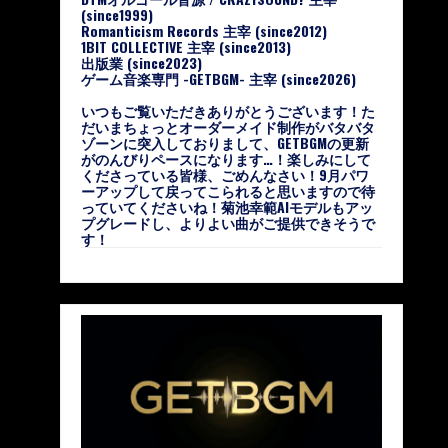
(since1999)
Romanticism Records 主宰 (since2012)
1BIT COLLECTIVE 主宰 (since2013)
出版業 (since2023)
ゲーム音楽専門 -GETBGM- 主宰 (since2026)
いつもご覧いただきありがとうございます！た
だいまちょっとオーダーメイド制作がバタバタ
ゾーンに突入しておりまして、GETBGMの更新
がのんびりペースになります…！楽しみにして
くださっている皆様、ごめんなさい！9月パワ
ーアップして戻ってこられると思いますので待
っていてくださいね！菊池幸範AIモデルもアッ
プグレードし、よりよい曲がご提供できそうで
す！