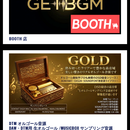
BOOTH 店
DTM オルゴール音源
DAW・DTM用 生オルゴール /MUSICBOX サンプリング音源