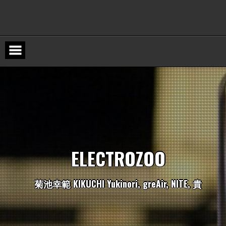
Skip
to
content
E
L
E
C
T
R
O
Z
O
O
菊
池
幸
範
K
I
K
U
C
H
I
Y
u
k
i
n
o
r
i
,
g
r
e
A
i
r
,
N
I
T
E
,
貴