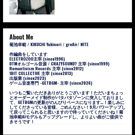
About Me
菊池幸範 / KIKUCHI Yukinori / greAir/ NITE
作編曲をしています
ELECTROZOO主宰 (since1996)
DTMオルゴール音源 / CRAZYSOUND? 主宰 (since1999)
Romanticism Records 主宰 (since2012)
1BIT COLLECTIVE 主宰 (since2013)
出版業 (since2023)
ゲーム音楽専門 -GETBGM- 主宰 (since2026)
いつもご覧いただきありがとうございます！ただいまちょっ
とオーダーメイド制作がバタバタゾーンに突入しておりまし
て、GETBGMの更新がのんびりペースになります…！楽しみに
してくださっている皆様、ごめんなさい！9月パワーアップし
て戻ってこられると思いますので待っていてくださいね！菊
池幸範AIモデルもアップグレードし、よりよい曲がご提供で
きそうです！