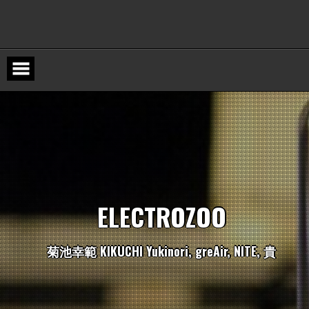
Skip
to
content
E
L
E
C
T
R
O
Z
O
O
菊
池
幸
範
K
I
K
U
C
H
I
Y
u
k
i
n
o
r
i
,
g
r
e
A
i
r
,
N
I
T
E
,
貴