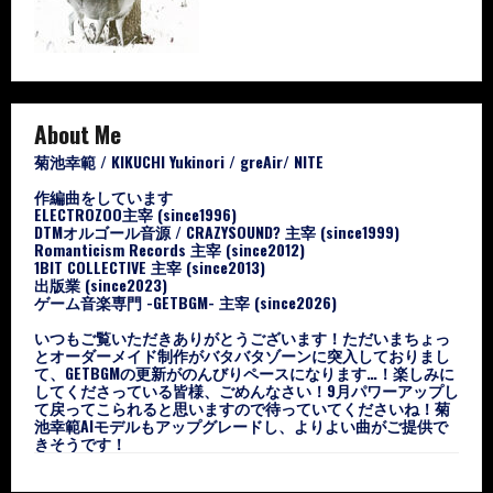
About Me
菊池幸範 / KIKUCHI Yukinori / greAir/ NITE
作編曲をしています
ELECTROZOO主宰 (since1996)
DTMオルゴール音源 / CRAZYSOUND? 主宰 (since1999)
Romanticism Records 主宰 (since2012)
1BIT COLLECTIVE 主宰 (since2013)
出版業 (since2023)
ゲーム音楽専門 -GETBGM- 主宰 (since2026)
いつもご覧いただきありがとうございます！ただいまちょっ
とオーダーメイド制作がバタバタゾーンに突入しておりまし
て、GETBGMの更新がのんびりペースになります…！楽しみに
してくださっている皆様、ごめんなさい！9月パワーアップし
て戻ってこられると思いますので待っていてくださいね！菊
池幸範AIモデルもアップグレードし、よりよい曲がご提供で
きそうです！