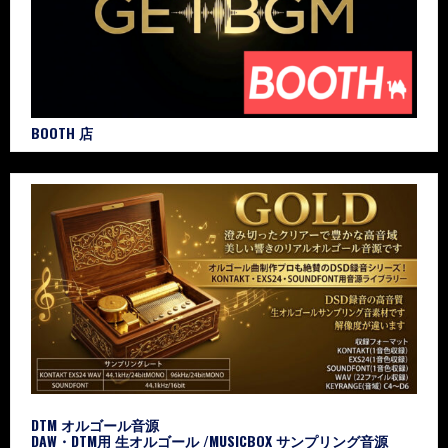
BOOTH 店
DTM オルゴール音源
DAW・DTM用 生オルゴール /MUSICBOX サンプリング音源