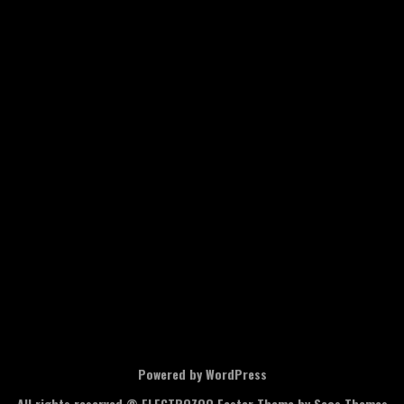
Powered by WordPress
All rights reserved © ELECTROZOO
Faster Theme by Seos Themes