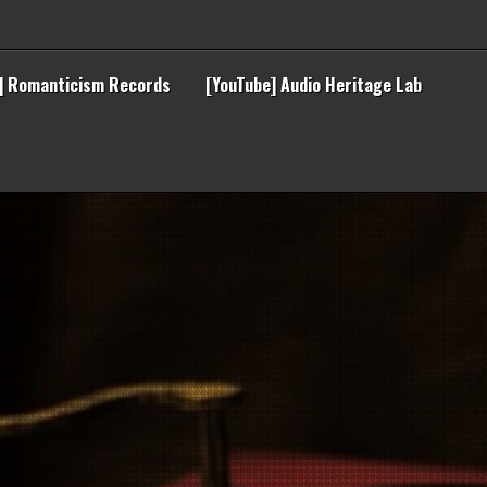
] Romanticism Records
[YouTube] Audio Heritage Lab