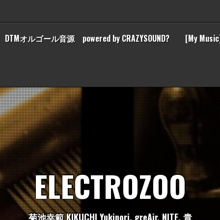
DTMオルゴール音源 powered by CRAZYSOUND?
[My Music
E
L
E
C
T
R
O
Z
O
O
菊
池
幸
範
K
I
K
U
C
H
I
Y
u
k
i
n
o
r
i
,
g
r
e
A
i
r
,
N
I
T
E
,
貴