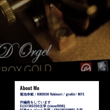
About Me
菊池幸範 / KIKUCHI Yukinori / greAir/ NITE
作編曲をしています
ELECTROZOO主宰 (since1996)
DTMオルゴール音源 / CRAZYSOUND? 主宰