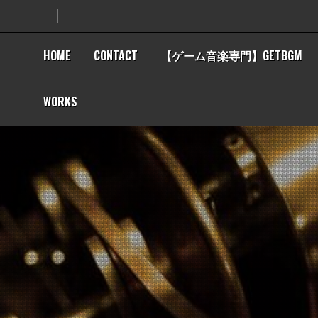
Skip
to
content
HOME
CONTACT
【ゲーム音楽専門】GETBGM
WORKS