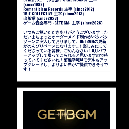
(since1999)
Romanticism Records 主宰 (since2012)
1BIT COLLECTIVE 主宰 (since2013)
出版業 (since2023)
ゲーム音楽専門 -GETBGM- 主宰 (since2026)
いつもご覧いただきありがとうございます！た
だいまちょっとオーダーメイド制作がバタバタ
ゾーンに突入しておりまして、GETBGMの更新
がのんびりペースになります…！楽しみにして
くださっている皆様、ごめんなさい！9月パワ
ーアップして戻ってこられると思いますので待
っていてくださいね！菊池幸範AIモデルもアッ
プグレードし、よりよい曲がご提供できそうで
す！