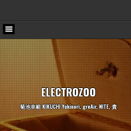
Skip
to
content
E
L
E
C
T
R
O
Z
O
O
菊
池
幸
範
K
I
K
U
C
H
I
Y
u
k
i
n
o
r
i
,
g
r
e
A
i
r
,
N
I
T
E
,
貴