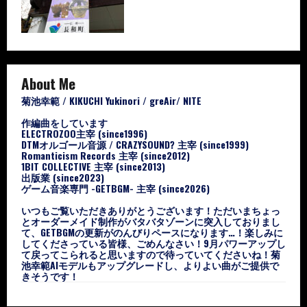
About Me
菊池幸範 / KIKUCHI Yukinori / greAir/ NITE
作編曲をしています
ELECTROZOO主宰 (since1996)
DTMオルゴール音源 / CRAZYSOUND? 主宰 (since1999)
Romanticism Records 主宰 (since2012)
1BIT COLLECTIVE 主宰 (since2013)
出版業 (since2023)
ゲーム音楽専門 -GETBGM- 主宰 (since2026)
いつもご覧いただきありがとうございます！ただいまちょっ
とオーダーメイド制作がバタバタゾーンに突入しておりまし
て、GETBGMの更新がのんびりペースになります…！楽しみに
してくださっている皆様、ごめんなさい！9月パワーアップし
て戻ってこられると思いますので待っていてくださいね！菊
池幸範AIモデルもアップグレードし、よりよい曲がご提供で
きそうです！