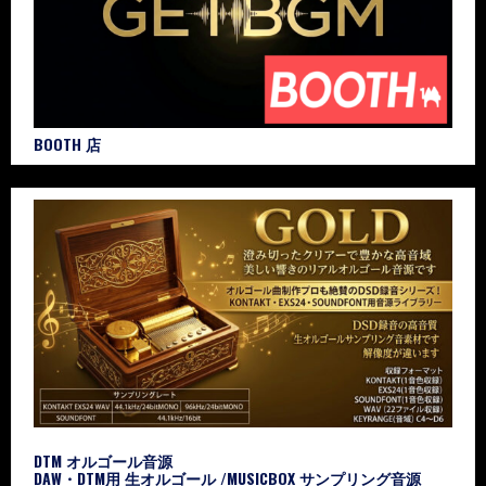
BOOTH 店
DTM オルゴール音源
DAW・DTM用 生オルゴール /MUSICBOX サンプリング音源