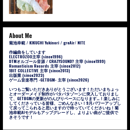
About Me
菊池幸範 / KIKUCHI Yukinori / greAir/ NITE
作編曲をしています
ELECTROZOO主宰 (since1996)
DTMオルゴール音源 / CRAZYSOUND? 主宰 (since1999)
Romanticism Records 主宰 (since2012)
1BIT COLLECTIVE 主宰 (since2013)
出版業 (since2023)
ゲーム音楽専門 -GETBGM- 主宰 (since2026)
いつもご覧いただきありがとうございます！ただいまちょっ
とオーダーメイド制作がバタバタゾーンに突入しておりまし
て、GETBGMの更新がのんびりペースになります…！楽しみに
してくださっている皆様、ごめんなさい！9月パワーアップし
て戻ってこられると思いますので待っていてくださいね！菊
池幸範AIモデルもアップグレードし、よりよい曲がご提供で
きそうです！