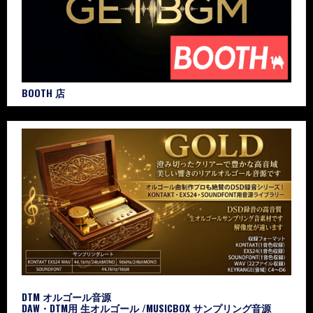
BOOTH 店
DTM オルゴール音源
DAW・DTM用 生オルゴール /MUSICBOX サンプリング音源