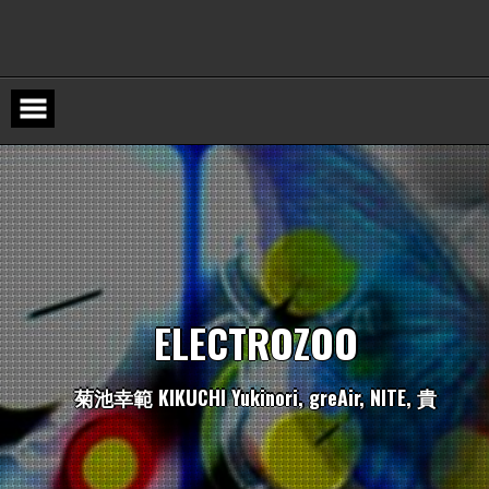
Skip
to
content
E
L
E
C
T
R
O
Z
O
O
菊
池
幸
範
K
I
K
U
C
H
I
Y
u
k
i
n
o
r
i
,
g
r
e
A
i
r
,
N
I
T
E
,
貴