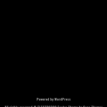
Powered by WordPress
All rights reserved © ELECTROZOO
Faster Theme by Seos Themes