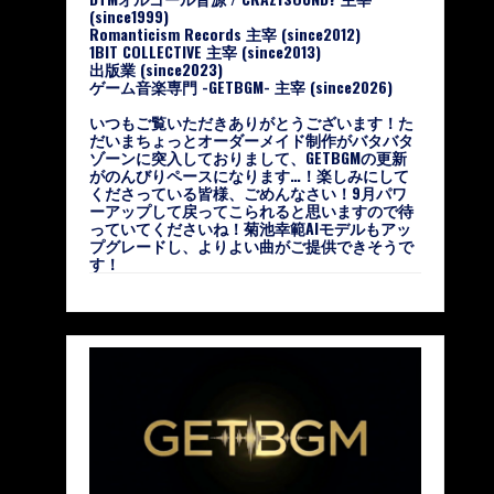
(since1999)
Romanticism Records 主宰 (since2012)
1BIT COLLECTIVE 主宰 (since2013)
出版業 (since2023)
ゲーム音楽専門 -GETBGM- 主宰 (since2026)
いつもご覧いただきありがとうございます！た
だいまちょっとオーダーメイド制作がバタバタ
ゾーンに突入しておりまして、GETBGMの更新
がのんびりペースになります…！楽しみにして
くださっている皆様、ごめんなさい！9月パワ
ーアップして戻ってこられると思いますので待
っていてくださいね！菊池幸範AIモデルもアッ
プグレードし、よりよい曲がご提供できそうで
す！