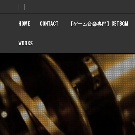
Skip
to
content
HOME
CONTACT
【ゲーム音楽専門】GETBGM
WORKS