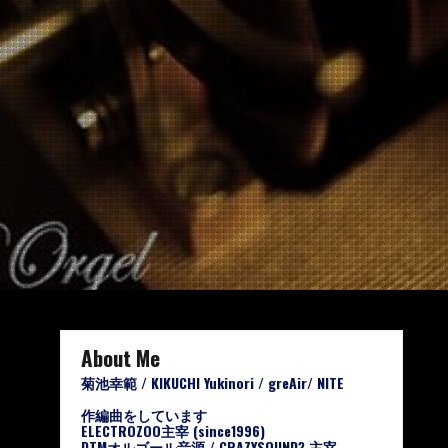
About Me
菊池幸範 / KIKUCHI Yukinori / greAir/ NITE
作編曲をしています
ELECTROZOO主宰 (since1996)
DTMオルゴール音源 / CRAZYSOUND? 主宰