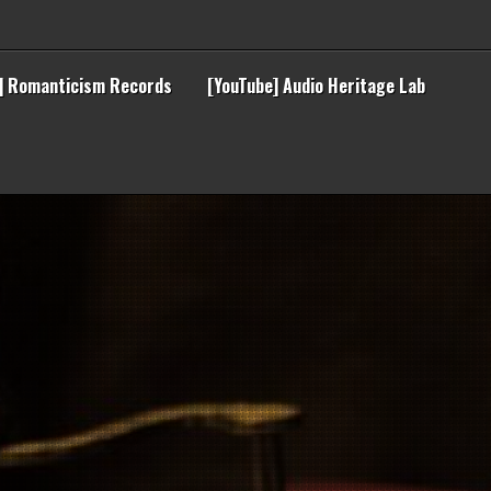
] Romanticism Records
[YouTube] Audio Heritage Lab