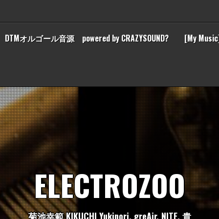
DTMオルゴール音源 powered by CRAZYSOUND?
[My Music
E
L
E
C
T
R
O
Z
O
O
菊
池
幸
範
K
I
K
U
C
H
I
Y
u
k
i
n
o
r
i
,
g
r
e
A
i
r
,
N
I
T
E
,
貴