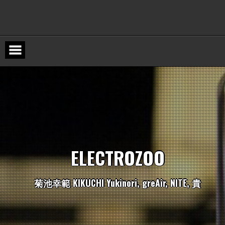
Skip
to
content
E
L
E
C
T
R
O
Z
O
O
菊
池
幸
範
K
I
K
U
C
H
I
Y
u
k
i
n
o
r
i
,
g
r
e
A
i
r
,
N
I
T
E
,
貴