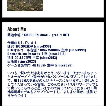
About Me
菊池幸範 / KIKUCHI Yukinori / greAir/ NITE
作編曲をしています
ELECTROZOO主宰 (since1996)
DTMオルゴール音源 / CRAZYSOUND? 主宰 (since1999)
Romanticism Records 主宰 (since2012)
1BIT COLLECTIVE 主宰 (since2013)
出版業 (since2023)
ゲーム音楽専門 -GETBGM- 主宰 (since2026)
いつもご覧いただきありがとうございます！ただいまちょっ
とオーダーメイド制作がバタバタゾーンに突入しておりまし
て、GETBGMの更新がのんびりペースになります…！楽しみに
してくださっている皆様、ごめんなさい！9月パワーアップし
て戻ってこられると思いますので待っていてくださいね！菊
池幸範AIモデルもアップグレードし、よりよい曲がご提供で
きそうです！