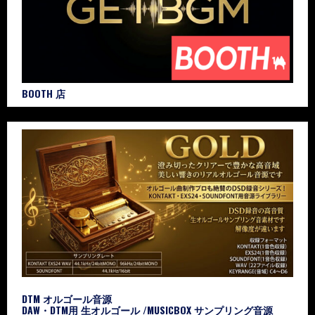
BOOTH 店
DTM オルゴール音源
DAW・DTM用 生オルゴール /MUSICBOX サンプリング音源