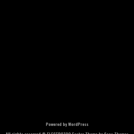
Powered by WordPress
All rights reserved © ELECTROZOO
Faster Theme by Seos Themes