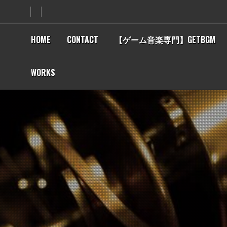
Skip
to
content
HOME
CONTACT
【ゲーム音楽専門】GETBGM
WORKS