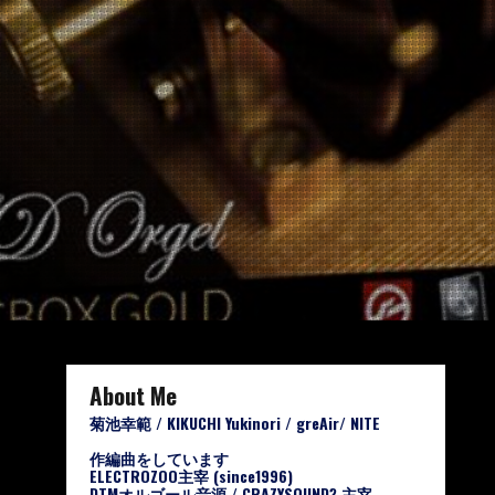
About Me
菊池幸範 / KIKUCHI Yukinori / greAir/ NITE
作編曲をしています
ELECTROZOO主宰 (since1996)
DTMオルゴール音源 / CRAZYSOUND? 主宰