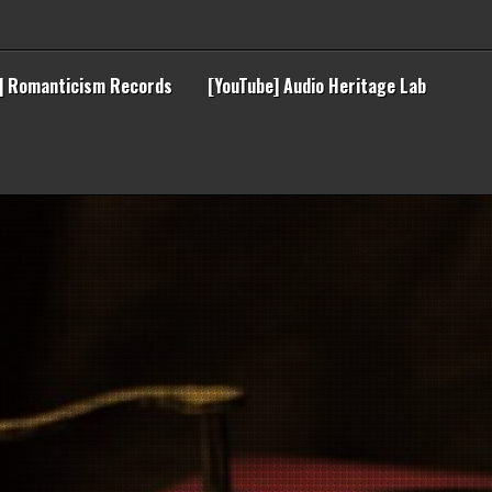
] Romanticism Records
[YouTube] Audio Heritage Lab