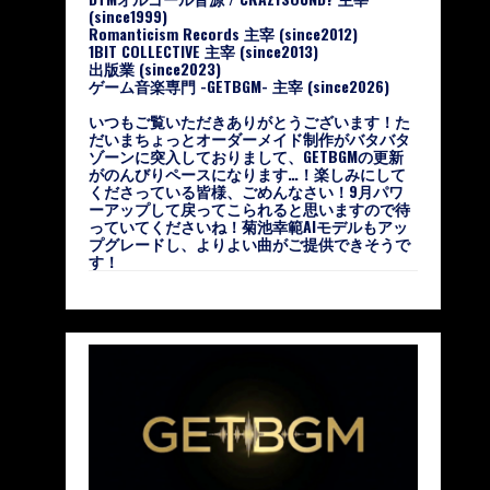
(since1999)
Romanticism Records 主宰 (since2012)
1BIT COLLECTIVE 主宰 (since2013)
出版業 (since2023)
ゲーム音楽専門 -GETBGM- 主宰 (since2026)
いつもご覧いただきありがとうございます！た
だいまちょっとオーダーメイド制作がバタバタ
ゾーンに突入しておりまして、GETBGMの更新
がのんびりペースになります…！楽しみにして
くださっている皆様、ごめんなさい！9月パワ
ーアップして戻ってこられると思いますので待
っていてくださいね！菊池幸範AIモデルもアッ
プグレードし、よりよい曲がご提供できそうで
す！