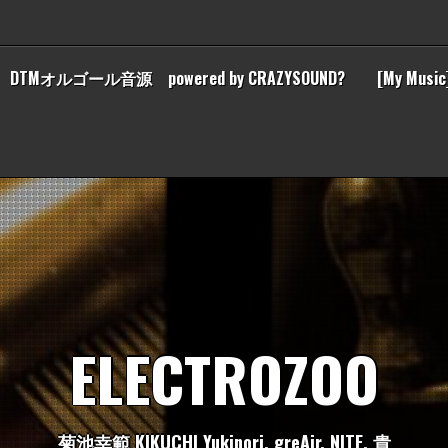
DTMオルゴール音源 powered by CRAZYSOUND?
[My Music
E
L
E
C
T
R
O
Z
O
O
菊
池
幸
範
K
I
K
U
C
H
I
Y
u
k
i
n
o
r
i
,
g
r
e
A
i
r
,
N
I
T
E
,
貴