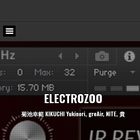
Skip
to
content
E
L
E
C
T
R
O
Z
O
O
菊
池
幸
範
K
I
K
U
C
H
I
Y
u
k
i
n
o
r
i
,
g
r
e
A
i
r
,
N
I
T
E
,
貴