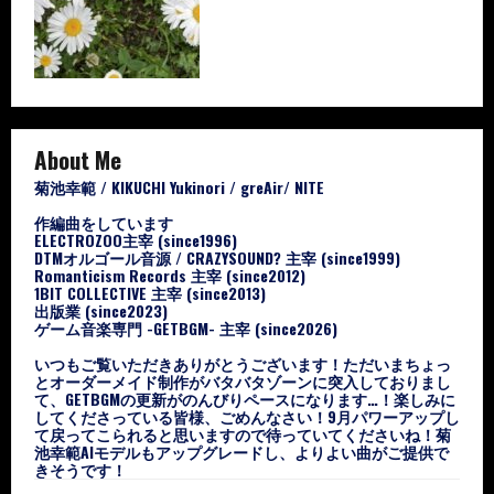
About Me
菊池幸範 / KIKUCHI Yukinori / greAir/ NITE
作編曲をしています
ELECTROZOO主宰 (since1996)
DTMオルゴール音源 / CRAZYSOUND? 主宰 (since1999)
Romanticism Records 主宰 (since2012)
1BIT COLLECTIVE 主宰 (since2013)
出版業 (since2023)
ゲーム音楽専門 -GETBGM- 主宰 (since2026)
いつもご覧いただきありがとうございます！ただいまちょっ
とオーダーメイド制作がバタバタゾーンに突入しておりまし
て、GETBGMの更新がのんびりペースになります…！楽しみに
してくださっている皆様、ごめんなさい！9月パワーアップし
て戻ってこられると思いますので待っていてくださいね！菊
池幸範AIモデルもアップグレードし、よりよい曲がご提供で
きそうです！