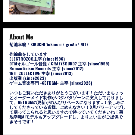
About Me
菊池幸範 / KIKUCHI Yukinori / greAir/ NITE
作編曲をしています
ELECTROZOO主宰 (since1996)
DTMオルゴール音源 / CRAZYSOUND? 主宰 (since1999)
Romanticism Records 主宰 (since2012)
1BIT COLLECTIVE 主宰 (since2013)
出版業 (since2023)
ゲーム音楽専門 -GETBGM- 主宰 (since2026)
いつもご覧いただきありがとうございます！ただいまちょっ
とオーダーメイド制作がバタバタゾーンに突入しておりまし
て、GETBGMの更新がのんびりペースになります…！楽しみに
してくださっている皆様、ごめんなさい！9月パワーアップし
て戻ってこられると思いますので待っていてくださいね！菊
池幸範AIモデルもアップグレードし、よりよい曲がご提供で
きそうです！