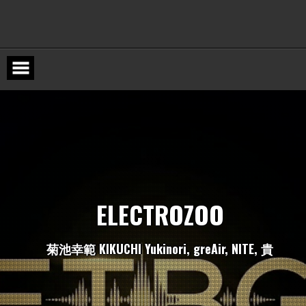
Skip
to
content
E
L
E
C
T
R
O
Z
O
O
菊
池
幸
範
K
I
K
U
C
H
I
Y
u
k
i
n
o
r
i
,
g
r
e
A
i
r
,
N
I
T
E
,
貴