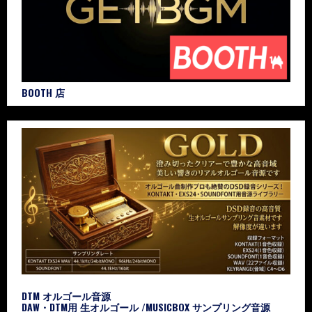
BOOTH 店
DTM オルゴール音源
DAW・DTM用 生オルゴール /MUSICBOX サンプリング音源