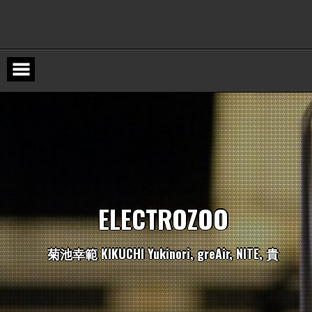
Skip
to
content
E
L
E
C
T
R
O
Z
O
O
菊
池
幸
範
K
I
K
U
C
H
I
Y
u
k
i
n
o
r
i
,
g
r
e
A
i
r
,
N
I
T
E
,
貴