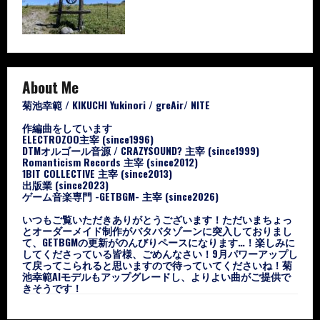
About Me
菊池幸範 / KIKUCHI Yukinori / greAir/ NITE
作編曲をしています
ELECTROZOO主宰 (since1996)
DTMオルゴール音源 / CRAZYSOUND? 主宰 (since1999)
Romanticism Records 主宰 (since2012)
1BIT COLLECTIVE 主宰 (since2013)
出版業 (since2023)
ゲーム音楽専門 -GETBGM- 主宰 (since2026)
いつもご覧いただきありがとうございます！ただいまちょっ
とオーダーメイド制作がバタバタゾーンに突入しておりまし
て、GETBGMの更新がのんびりペースになります…！楽しみに
してくださっている皆様、ごめんなさい！9月パワーアップし
て戻ってこられると思いますので待っていてくださいね！菊
池幸範AIモデルもアップグレードし、よりよい曲がご提供で
きそうです！